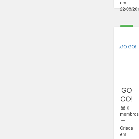
em
22/08/20
Ir para
comunida
GO
GO!
0
membros
Criada
em