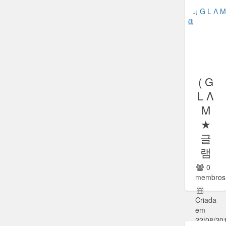
( G
L Λ
M
★
글
램
0
membros
Criada
em
22/08/20