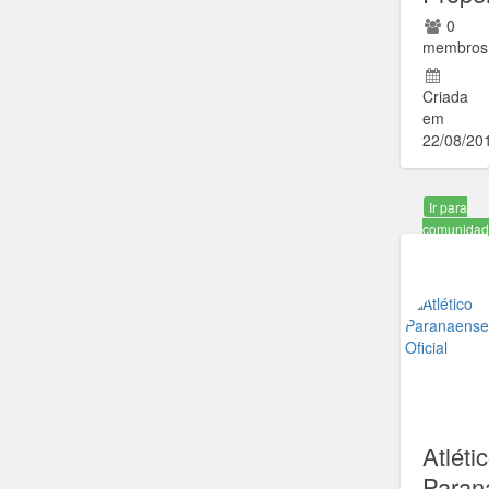
0
membros
Criada
em
22/08/20
Ir para
comunida
Atléti
Paran