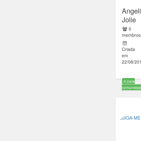
Angel
Jolie
0
membros
Criada
em
22/08/20
Ir para
comunida