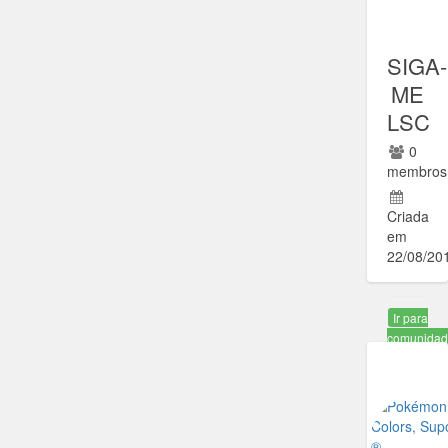
SIGA-
ME
LSC
0
membros
Criada
em
22/08/20
Ir para
comunida