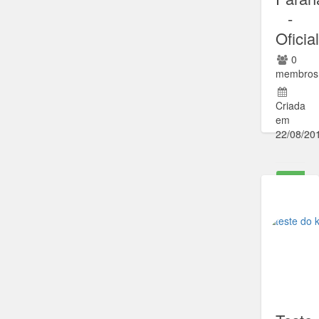
-
Oficial
0
membros
Criada
em
22/08/20
Ir para
comunida