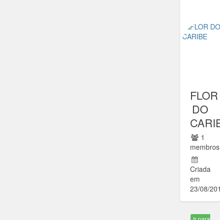
Ir para
comunida
FLOR
DO
CARI
1
membros
Criada
em
23/08/20
Ir para