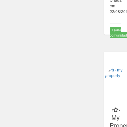
Criada
em
22/08/20
Ir para
comunida
‹✿›
My
Prope