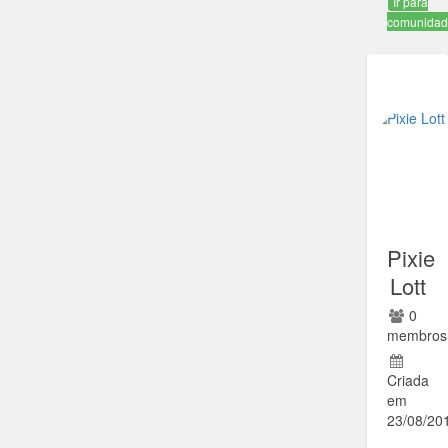
Ir para
comunida
Pixie
Lott
0
membros
Criada
em
23/08/20