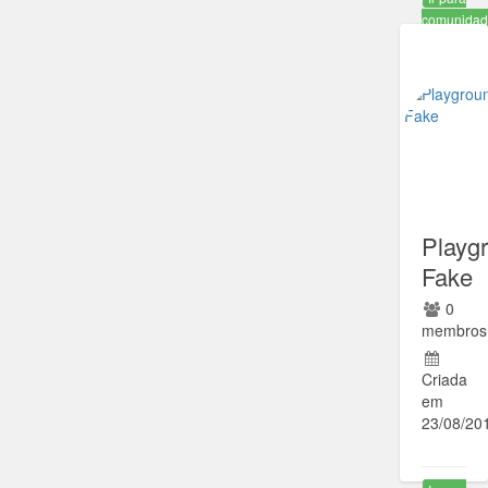
comunida
Playg
Fake
0
membros
Criada
em
23/08/20