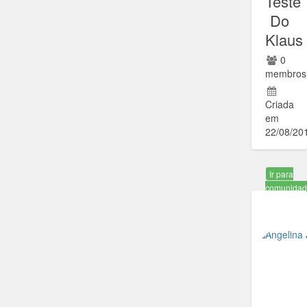
Teste
Do
Klaus
0
membros
Criada
em
22/08/20
Ir para
comunida