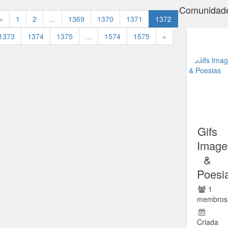
Comunidad
«
1
2
...
1369
1370
1371
1372
1373
1374
1375
...
1574
1575
»
Gifs
Image
&
Poesi
1
membros
Criada