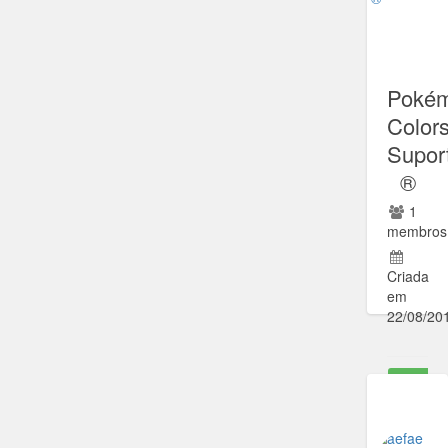
Poké
Colors
Supor
®
1
membros
Criada
em
22/08/20
Ir para
comunida