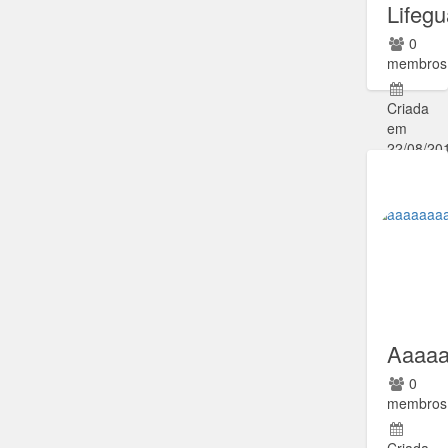
Lifegu
0
membros
Criada
em
22/08/20
Ir para
comunida
Aaaa
0
membros