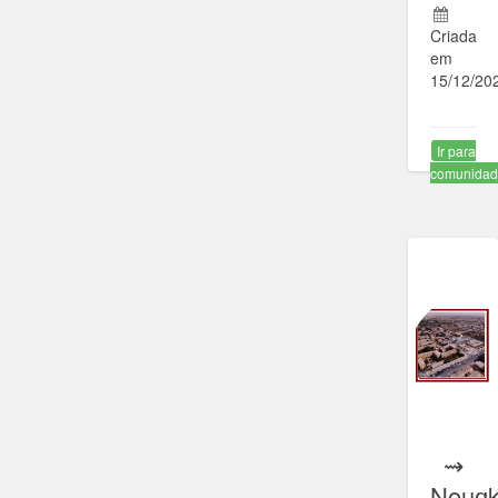
Criada
em
15/12/20
Ir para
comunida
⇝
Nouɑk