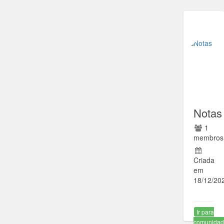
Notas
1
membros
Criada
em
18/12/20
Ir para
comunida