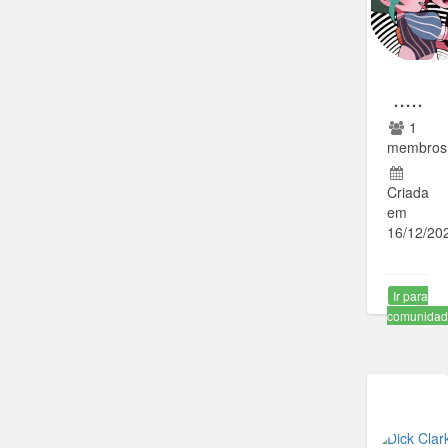
.....
1
membros
Criada
em
16/12/20
Ir para
comunida