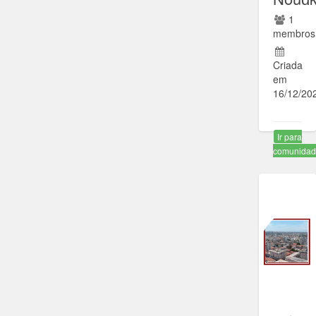
1
membros
Criada
em
16/12/20
Ir para
comunida