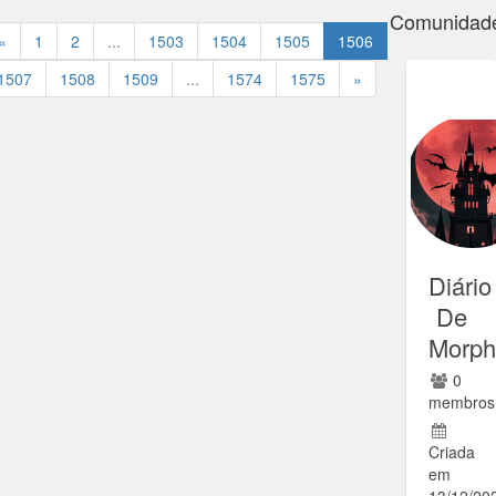
Comunidad
«
1
2
...
1503
1504
1505
1506
1507
1508
1509
...
1574
1575
»
Diário
De
Morph
0
membros
Criada
em