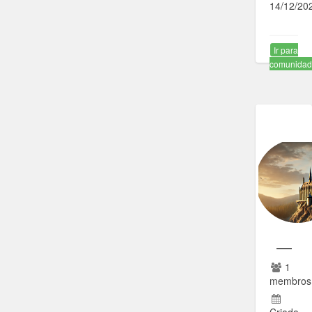
14/12/20
Ir para
comunida
—
1
membros