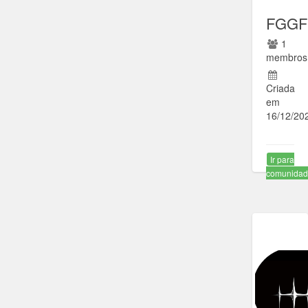
FGG
1
membros
Criada
em
16/12/20
Ir para
comunida