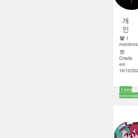
개
인
1
membros
Criada
em
16/12/20
Ir para
comunida