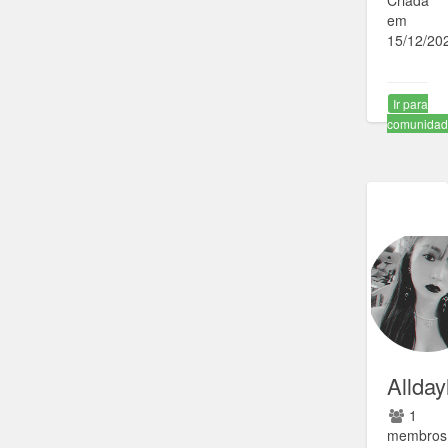
Criada
em
15/12/20
Ir para
comunida
Allday
1
membros