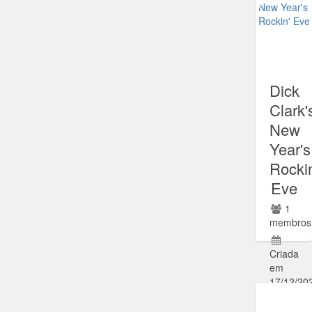
Dick
Clark'
New
Year's
Rockin
Eve
1
membros
Criada
em
17/12/20