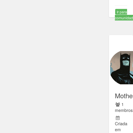
Ir para
comunida
Mothe
1
membros
Criada
em