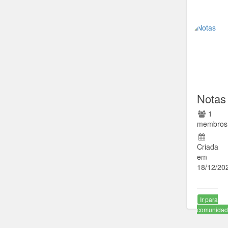
Notas
1
membros
Criada
em
18/12/20
Ir para
comunida