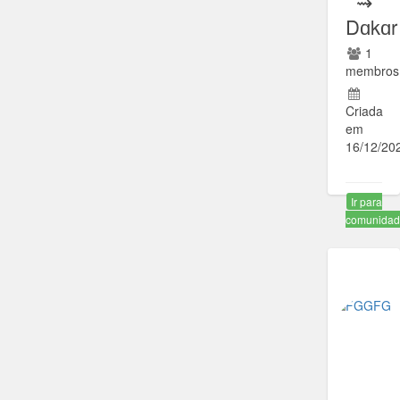
⇝
Dɑkɑr
1
membros
Criada
em
16/12/20
Ir para
comunida