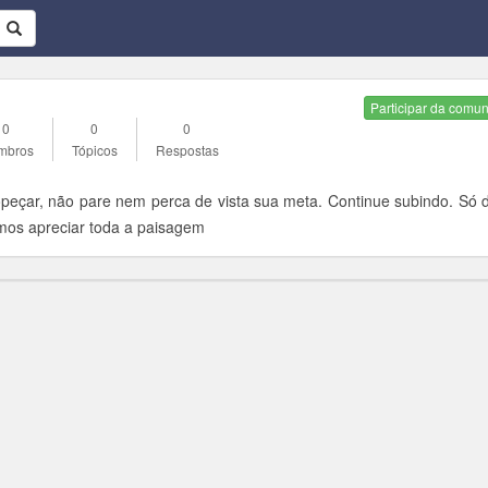
Participar da comu
0
0
0
mbros
Tópicos
Respostas
opeçar, não pare nem perca de vista sua meta. Continue subindo. Só d
os apreciar toda a paisagem