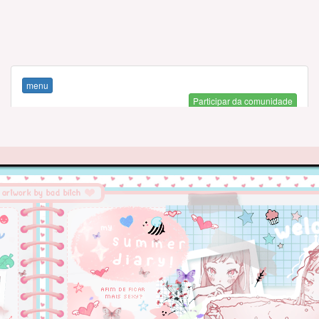
menu
Participar da comunidade
1340
6
318
Membros
Tópicos
Respostas
‧mobscene avatars.