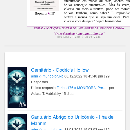
encontrados em mapas ou rotas, apenas q
bruxo consegue encontrá-los. Mas às veze
vilarejo em meio a trouxas, pode ser morad
bruxos também, como saber? É impossível
Hogwarts
★
HT
certeza a menos que se seja um deles. Para
vilarejo você deseja ir? Sejam bem-vindos.
REGRAS
·
INSCRIÇÕES
·
CENTRAL DE LINKS
·
HORÁRIOS
·
OUVIDORIA
·
WIKIA
“draco dormiens nunquam titillandus”
HOGWARTS TEAM ✩ 2009-2025
Cemitério - Godric's Hollow
adm ✩ mundo bruxo
08/12/2022 18:45:46 pm | 29
Respostas
Última resposta
Férias 176✵ MONITORA, Pre......
por
Aelara T. Vablatsky 15 dias
Santuário Abrigo do Unicórnio - Ilha de
Mannin
adm ✩ mundo bruxo
13/08/2024 19:03:02 pm | 32