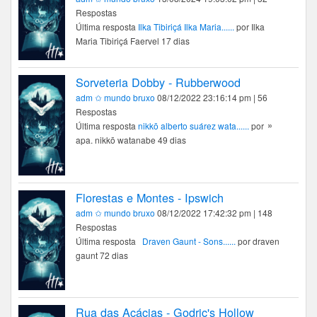
Respostas
Última resposta
Ilka Tibiriçá Ilka Maria......
por Ilka
Maria Tibiriçá Faervel 17 dias
Sorveteria Dobby - Rubberwood
adm ✩ mundo bruxo
08/12/2022 23:16:14 pm | 56
Respostas
Última resposta
nikkō alberto suárez wata......
por ᠉
apa. nikkō watanabe 49 dias
Florestas e Montes - Ipswich
adm ✩ mundo bruxo
08/12/2022 17:42:32 pm | 148
Respostas
Última resposta
Draven Gaunt - Sons......
por ㅤㅤdraven
gauntㅤㅤ 72 dias
Rua das Acácias - Godric's Hollow