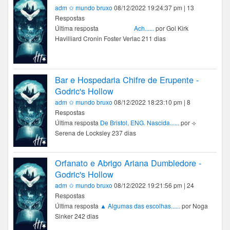
adm ✩ mundo bruxo
08/12/2022 19:24:37 pm | 13
Respostas
Última resposta
Ach......
por Gol Kirk
Havilliard Cronin Foster Verlac 211 dias
Bar e Hospedaria Chifre de Erupente -
Godric's Hollow
adm ✩ mundo bruxo
08/12/2022 18:23:10 pm | 8
Respostas
Última resposta
De Bristol, ENG. Nascida......
por ⟢
Serena de Locksley 237 dias
Orfanato e Abrigo Ariana Dumbledore -
Godric's Hollow
adm ✩ mundo bruxo
08/12/2022 19:21:56 pm | 24
Respostas
Última resposta
▲ Algumas das escolhas......
por Noga
Sinker 242 dias