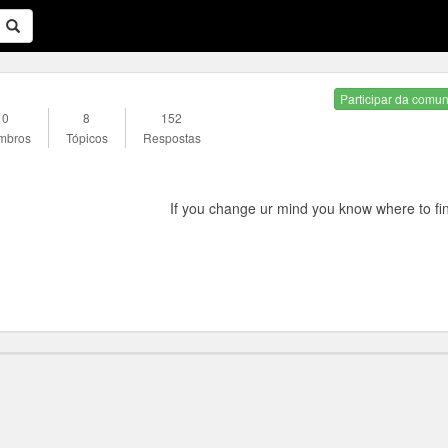
Participar da comu
0
8
152
mbros
Tópicos
Respostas
If you change ur mind you know where to fi