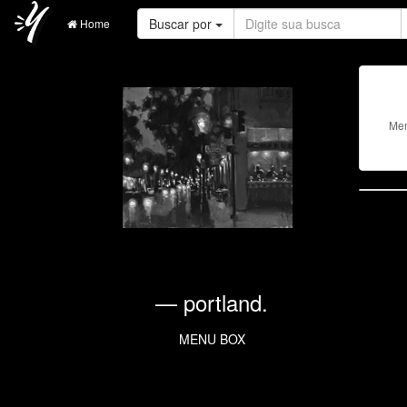
Buscar por
Home
Me
.
— portland.
MENU BOX