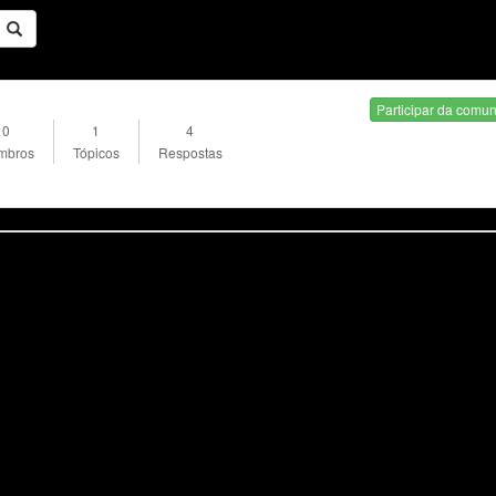
Participar da comu
0
1
4
mbros
Tópicos
Respostas