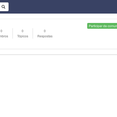
Participar da comu
0
0
0
mbros
Tópicos
Respostas