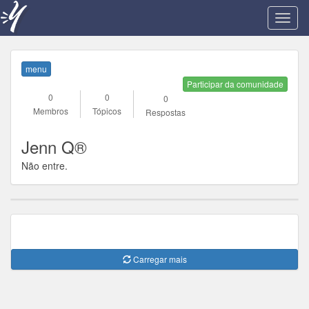
T
o
g
g
menu
l
Participar da comunidade
e
0
0
0
n
Membros
Tópicos
Respostas
a
v
Jenn Q®
i
g
Não entre.
a
t
i
o
n
Carregar mais