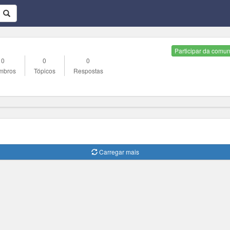
Participar da comu
0
0
0
mbros
Tópicos
Respostas
Carregar mais