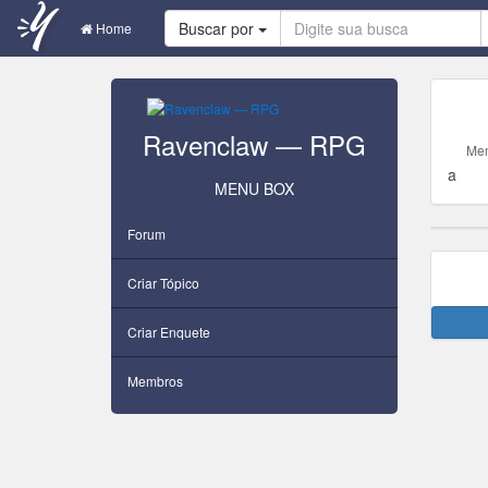
Buscar por
Home
ㅤㅤRavenclaw — RPG
Me
a
MENU BOX
Forum
Criar Tópico
Criar Enquete
Membros