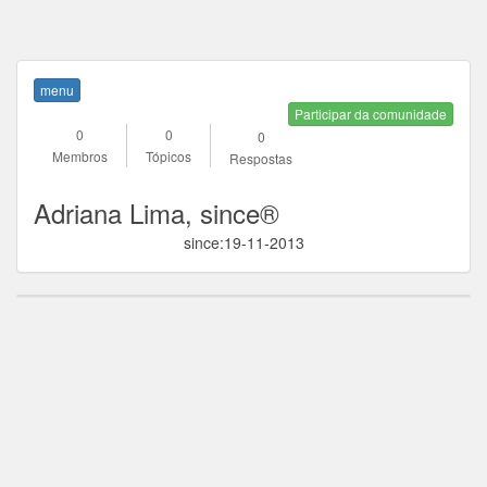
menu
Participar da comunidade
0
0
0
Membros
Tópicos
Respostas
Adriana Lima, since®
since:19-11-2013