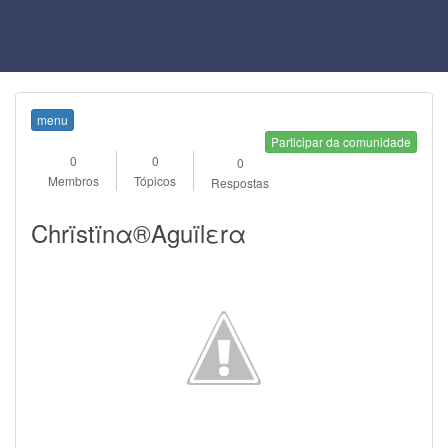
menu
Participar da comunidade
0
0
0
Membros
Tópicos
Respostas
Chrïstïnα®Aguïlεrα