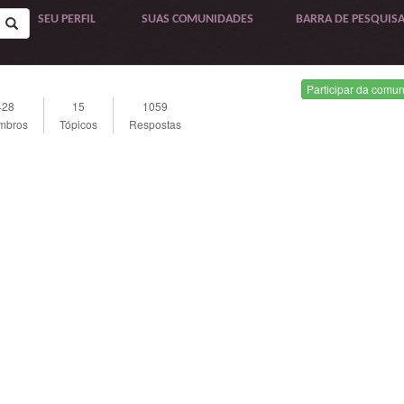
SEU PERFIL
SUAS COMUNIDADES
BARRA DE PESQUIS
Participar da comu
428
15
1059
mbros
Tópicos
Respostas