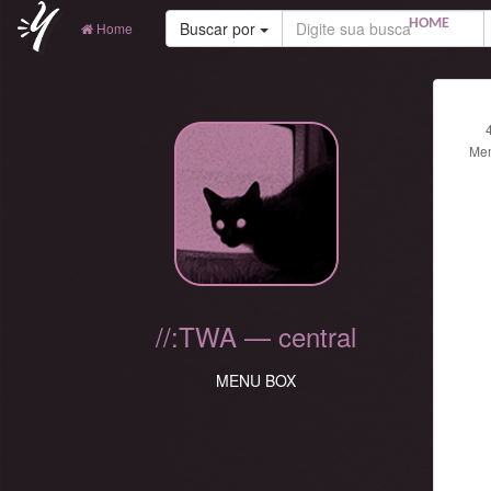
HOME
Buscar por
Home
Me
//:TWA — central
MENU BOX