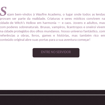
S
ejam bem-vindos à Wayfire Academy, o lugar onde todos as lenda
provam ser parte da realidade. Criaturas e seres místicos convivem n
cidade de Witch’s Hollow em harmonia — e caos. Jovens e adultos, ma
com poderes sobrenaturais. Bruxas, vampiros, licantropos e oneiroi vive
na cidade protegidos dos olhos mundanos. Nosso universo fantástico, co
referências a obras, livros, games e histórias, mas também rico e
conteúdo original abre suas portas para a sua aventura começar!
ENTRE NO SERVIDOR