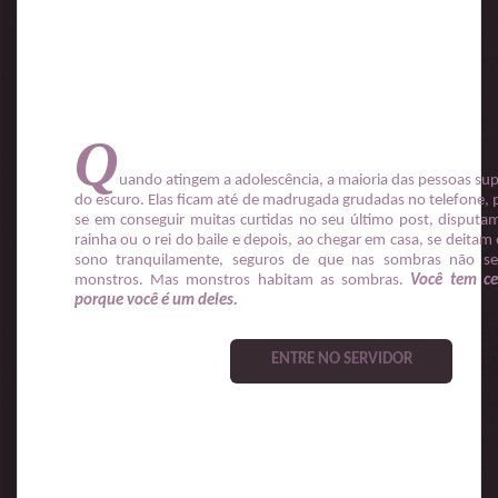
Q
uando atingem a adolescência, a maioria das pessoas su
do escuro. Elas ficam até de madrugada grudadas no telefone,
se em conseguir muitas curtidas no seu último post, disputam
rainha ou o rei do baile e depois, ao chegar em casa, se deita
sono tranquilamente, seguros de que nas sombras não s
monstros. Mas monstros habitam as sombras.
Você tem ce
porque você é um deles.
ENTRE NO SERVIDOR